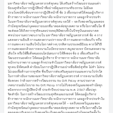
มหาวิทยาลัยราชภัฏนครสวรรค์ทุกคน ได้เสริมสร้างวัฒนธรรมและค่า
นิยมสุจริตในการปฏิบัติหน้าที่อย่างมีคุณธรรมจริยธรรม ไม่มีผล
ประโยชน์ทับซ้อนจากการปฏิบัติหน้าที่ ข้อ 3 เพื่อรณรงค์ให้คณะผู้บริหาร
ข้าราชการ พนักงานมหาวิทยาลัย พนักงานราชการ และลูกจ้างประจำ
ในมหาวิทยาลัยราชภัฏนครสวรรค์ทุกคน งดให้ – งดรับของขวัญและของ
กำนัลทุกชนิดแก่บุคคลภายนอกที่มาตอดต่อทุกเทศกาล หรือโอกาสอื่นใด ที่
จะส่งผลให้เกิดการทุจริตและประพฤติมิชอบทั้งในปัจจุบันและอนาคต
#หน่วยงานตรวจอบภายใน มหาวิทยาลัยราชภัฏนครสวรรค์ ข้อ 4 การ
แสดงความยินดี การแสดงความปรารถนาดี การแสดงการต้อนรับ หรือ
การแสดง ความเสียใจในโอกาสต่างๆ ปกติตามประเพณีนิยม ควรใช้วิธี
การแสดงออกด้วยการลงนามในบัตรอวยพร สมุดอวยพร บัตรแสดงความ
เสียใจ หรือใช้สื่อสังคมออนไลน์แทนการให้สิ่งของ ข้อ 6 เพื่อเสริมสร้าง
วัฒนธรรมองค์กร ให้คณะผู้บริหาร ข้าราชการ พนักงานมหาวิทยาลัย
พนักงานราชการ และลูกจ้างประจำในมหาวิทยาลัยราชภัฏนครสวรรค์
ทุกคน มีทัศนคติ ค่านิยมในการปฏิบัติงานอย่างซื่อสัตย์สุจริต ไม่ทำ ไม่ทน
ไม่เฉยเพื่อต้านการทุจริต ซึ่งเป็นการส่งเสริมคุณธรรมและความโปร่งใส
ในการดำเนินงานของมหาวิทยาลัยราชภัฏนครสวรรค์ การลงนามบันทึก
ข้อตกลง ว่าด้วยการสร้างวัฒนธรรม No Gift Policy ตามประกาศ
เจตนารมณ์นโยบาย No Gift Policy การไม่รับของขวัญและของกำนัลทุก
ชนิดจากการปฏิบัติหน้าที่ ประจำปีงบประมาณ พ.ศ. 2567 เพื่อปลุก
จิตสำนึก ในการสร้างวัฒนธรรมสุจริตและรณรงค์ ให้คณะผู้บริหาร
ข้าราชการ พนักงานมหาวิทยาลัย พนักงานราชการ และลูกจ้างประจำใน
มหาวิทยาลัยราชภัฏนครสวรรค์ทุกคนงดให้ – งดรับของขวัญและของ
กำนัลทุกชนิดแก่บุคคลภายนอกที่มาตอดต่อทุกเทศกาล หรือโอกาสอื่นใด
ตลอดจนปฏิเสธการรับของขวัญรับของขวัญและของกำนัลทุกชนิดทั้งใน