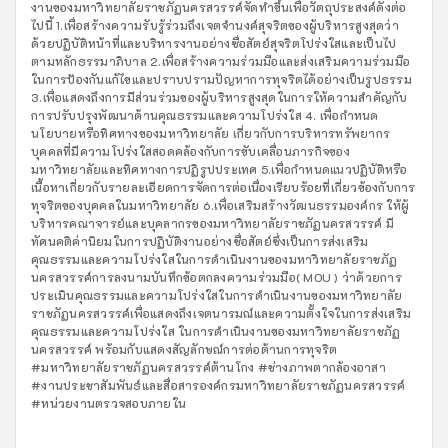
งานของมหาวิทยาลัยราชภัฏนครสวรรค์จัดทำขึ้นเพื่อวัตถุประสงค์ดังต่อ
ไปนี้ 1.เพื่อสร้างความรับรู้ร่วมถึงเจตจำนงค์สุจริตของผู้บริหารสูงสุดว่า
ด้วยปฏิบัติหน้าที่และบริหารงานอย่างซื่อสัตย์สุจริตโปร่งใสและเป็นไป
ตามหลักธรรมาภิบาล 2.เพื่อสร้างความร่วมมือและส่งเสริมความร่วมมือ
ในการป้องกันแก้ไขและปราบปรามปัญหาการทุจริตได้อย่างเป็นรูปธรรม
3.เพื่อแสดงถึงการมีส่วนร่วมของผู้บริหารสูงสุดในการให้ความสำคัญกับ
การปรับปรุงพัฒนาด้านคุณธรรมและความโปร่งใส 4. เพื่อกำหนด
นโยบายหรือทิศทางของมหาวิทยาลัย เกี่ยวกับการบริหารทรัพยากร
บุคคลที่มีความโปร่งใสสอดคล้องกับการขับเคลื่อนภารกิจของ
มหาวิทยาลัยและทิศทางการปฏิรูปประเทศ 5.เพื่อกำหนดแนวปฏิบัติหรือ
เนื้อหาเกี่ยวกับรายละเอียดการจัดการต่อเนื่องเรียบร้อยที่เกี่ยวข้องกับการ
ทุจริตของบุคคลในมหาวิทยาลัย 6.เพื่อเสริมสร้างวัฒนธรรมองค์กร ให้ผู้
บริหารคณาจารย์และบุคลากรของมหาวิทยาลัยราชภัฏนครสวรรค์ มี
ทัศนคติค่านิยมในการปฏิบัติงานอย่างซื่อสัตย์ซึ่งเป็นการส่งเสริม
คุณธรรมและความโปร่งใสในการดำเนินงานของมหาวิทยาลัยราชภัฏ
นครสวรรค์การลงนามบันทึกข้อตกลงความร่วมมือ( MOU ) ว่าด้วยการ
ประเมินคุณธรรมและความโปร่งใสในการดำเนินงานของมหาวิทยาลัย
ราชภัฏนครสวรรค์เพื่อแสดงถึงเจตนารมณ์และความตั้งใจในการส่งเสริม
คุณธรรมและความโปร่งใส ในการดำเนินงานของมหาวิทยาลัยราชภัฏ
นครสวรรค์ พร้อมกับแสดงสัญลักษณ์การต่อต้านการทุจริต
#มหาวิทยาลัยราชภัฏนครสวรรค์ต้านโกง #ช่างภาพตากล้องอาสา
#งานประชาสัมพันธ์และสื่อสารองค์กรมหาวิทยาลัยราชภัฏนครสวรรค์
#หน่วยงานตรวจสอบภายใน